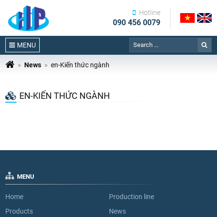
Hotline
090 456 0079
MENU
News
en-Kiến thức ngành
EN-KIẾN THỨC NGÀNH
MENU
Home
Production line
Products
News