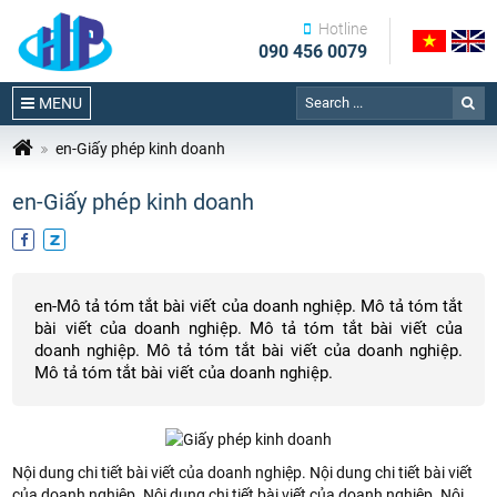
Hotline
090 456 0079
MENU
en-Giấy phép kinh doanh
en-Giấy phép kinh doanh
en-Mô tả tóm tắt bài viết của doanh nghiệp. Mô tả tóm tắt
bài viết của doanh nghiệp. Mô tả tóm tắt bài viết của
doanh nghiệp. Mô tả tóm tắt bài viết của doanh nghiệp.
Mô tả tóm tắt bài viết của doanh nghiệp.
Nội dung chi tiết bài viết của doanh nghiệp. Nội dung chi tiết bài viết
của doanh nghiệp. Nội dung chi tiết bài viết của doanh nghiệp. Nội