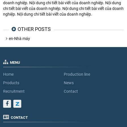
doanh nghiệp. Nội dung chi tiết bài viết của doanh nghiệp. Nội dung
chi tiết bài viết của doanh nghiệp. Nội dung chi tiết bài viết của doanh
nghiệp. Nội dung chi tiết bài viết của doanh nghiệp.
OTHER POSTS
en-Nhà máy
MENU
Home
Production line
Products
News
Recruitment
Contact
CONTACT