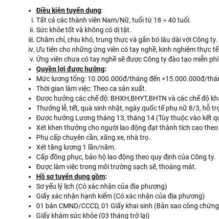
Điều kiện tuyển dụng
:
Tất cả các thành viên Nam/Nữ, tuổi từ 18 ÷ 40 tuổi.
Sức khỏe tốt và không có dị tật.
Chăm chỉ, chịu khó, trung thực và gắn bó lâu dài với Công ty.
Ưu tiên cho những ứng viên có tay nghề, kinh nghiệm thực tế
Ứng viên chưa có tay nghề sẽ được Công ty đào tạo miễn ph
Quyền lợi được hưởng
:
Mức lương tổng: 10.000.000đ/tháng đến >15.000.000đ/th
Thời gian làm việc: Theo ca sản xuất.
Được hưởng các chế độ: BHXH,BHYT,BHTN và các chế độ khá
Thưởng lễ, tết, quà sinh nhật, ngày quốc tế phụ nữ 8/3, hỗ tr
Được hưởng Lương tháng 13, tháng 14 (Tùy thuộc vào kết 
Xét khen thưởng cho người lao động đạt thành tích cao theo
Phụ cấp chuyên cần, xăng xe, nhà trọ.
Xét tăng lương 1 lần/năm.
Cấp đồng phục, bảo hộ lao động theo quy định của Công ty.
Được làm việc trong môi trường sạch sẽ, thoáng mát.
Hồ sơ tuyển dụng gồm
:
Sơ yếu lý lịch (Có xác nhận của địa phương)
Giấy xác nhận hạnh kiểm (Có xác nhận của địa phương)
01 bản CMND/CCCD, 01 Giấy khai sinh (Bản sao công chứng
Giấy khám sức khỏe (03 tháng trở lại)