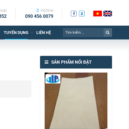
hoại
Hotline
852
090 456 0079
TUYỂN DỤNG
LIÊN HỆ
SẢN PHẨM NỔI BẬT