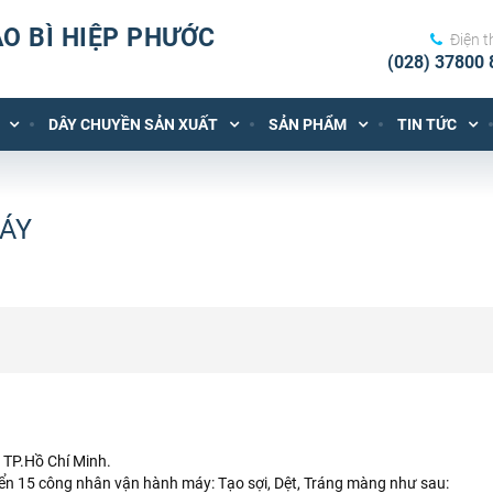
O BÌ HIỆP PHƯỚC
Điện t
(028) 37800 
DÂY CHUYỀN SẢN XUẤT
SẢN PHẨM
TIN TỨC
ÁY
 TP.Hồ Chí Minh.
yển 15 công nhân vận hành máy: Tạo sợi, Dệt, Tráng màng như sau: