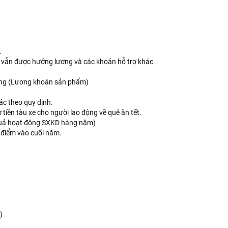
.
í vẫn được hưởng lương và các khoản hỗ trợ khác.
áng (Lương khoán sản phẩm)
c theo quy định.
ợ tiền tàu xe cho người lao động về quê ăn tết.
quả hoạt động SXKD hàng năm)
 điểm vào cuối năm.
)