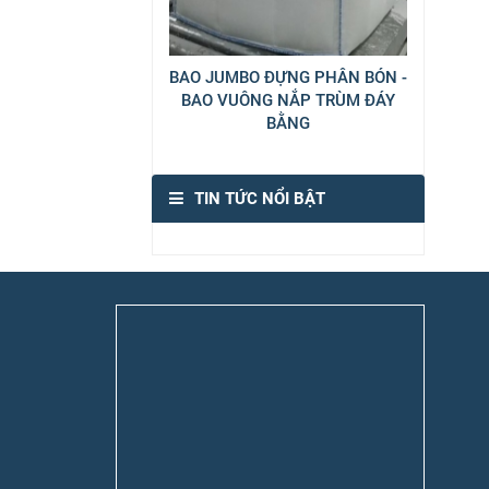
BAO JUMBO ĐỰNG PHÂN BÓN -
BAO VUÔNG NẮP TRÙM ĐÁY
BẰNG
TIN TỨC NỔI BẬT
h