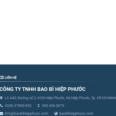
LIÊN HỆ
CÔNG TY TNHH BAO BÌ HIỆP PHƯỚC
Lô A4D, Đường số 2, KCN Hiệp Phước, Xã Hiệp Phước, Tp. Hồ Chí Min
(028) 37800 852
090 456 0079
info@baobihiepphuoc.com
baobihiepphuoc.com