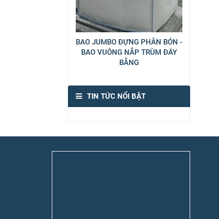
BAO JUMBO ĐỰNG PHÂN BÓN -
BAO VUÔNG NẮP TRÙM ĐÁY
BẰNG
TIN TỨC NỔI BẬT
h