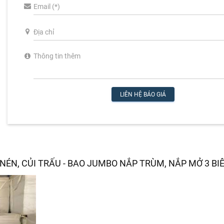
LIÊN HỆ BÁO GIÁ
ÉN, CỦI TRẤU - BAO JUMBO NẮP TRÙM, NẮP MỞ 3 BI