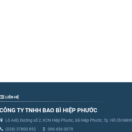
LIÊN HỆ
CÔNG TY TNHH BAO BÌ HIỆP PHƯỚC
Lô A4D, Đường số 2, KCN Hiệp Phước, Xã Hiệp Phước, Tp. Hồ Chí Min
(028) 37800 852
090 456 0079