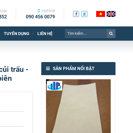
hoại
Hotline
852
090 456 0079
TUYỂN DỤNG
LIÊN HỆ
ủi trấu -
SẢN PHẨM NỔI BẬT
biên